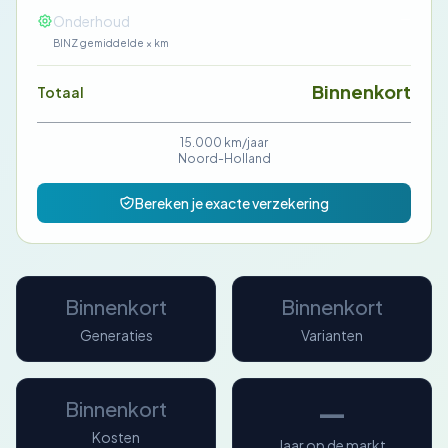
—
Onderhoud
BINZ gemiddelde × km
Binnenkort
Totaal
15.000 km/jaar
Noord-Holland
Bereken je exacte verzekering
Binnenkort
Binnenkort
Generaties
Varianten
—
Binnenkort
Kosten
Jaar op de markt