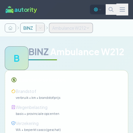
autority
BINZ
Ambulance W212
BINZ
Ambulance W212
B
Maandelijkse kosten
—
Brandstof
verbruik × km × brandstofprijs
—
Wegenbelasting
basis + provinciale opcenten
—
Verzekering
WA + beperkt casco (geschat)