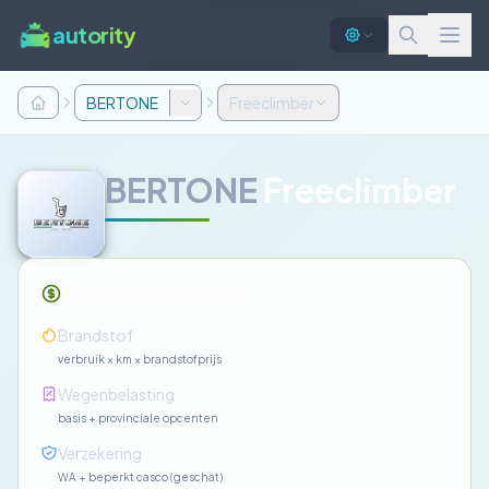
autority
BERTONE
Freeclimber
BERTONE
Freeclimber
Maandelijkse kosten
—
Brandstof
verbruik × km × brandstofprijs
—
Wegenbelasting
basis + provinciale opcenten
—
Verzekering
WA + beperkt casco (geschat)