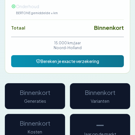
—
Onderhoud
BERTONE gemiddelde × km
Binnenkort
Totaal
15.000 km/jaar
Noord-Holland
Bereken je exacte verzekering
Binnenkort
Binnenkort
Generaties
Varianten
—
Binnenkort
Kosten
Jaar op de markt