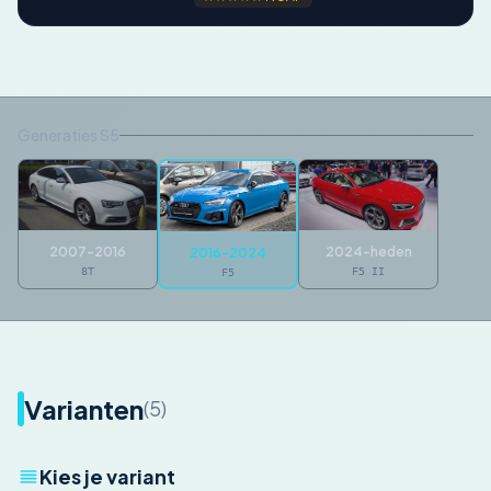
Generaties S5
2007-2016
2024-heden
2016-2024
8T
F5 II
F5
Varianten
(5)
Kies je variant