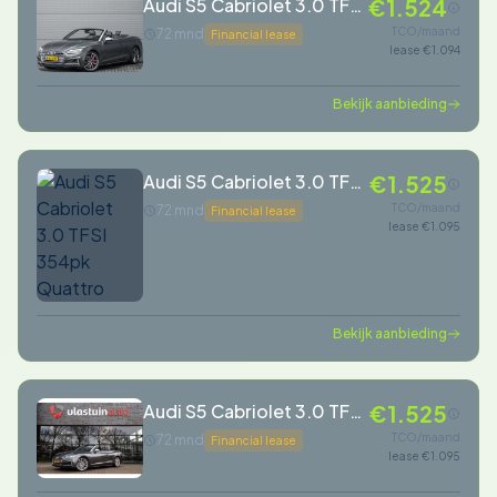
Audi S5 Cabriolet 3.0 TFSI
€1.524
Quattro Pro Line+
TCO/maand
72 mnd
Financial lease
lease €1.094
Bekijk aanbieding
Audi S5 Cabriolet 3.0 TFSI
€1.525
354pk Quattro
TCO/maand
72 mnd
Financial lease
lease €1.095
Bekijk aanbieding
Audi S5 Cabriolet 3.0 TFSI
€1.525
S5 quattro Pro Line Plus
TCO/maand
72 mnd
Financial lease
lease €1.095