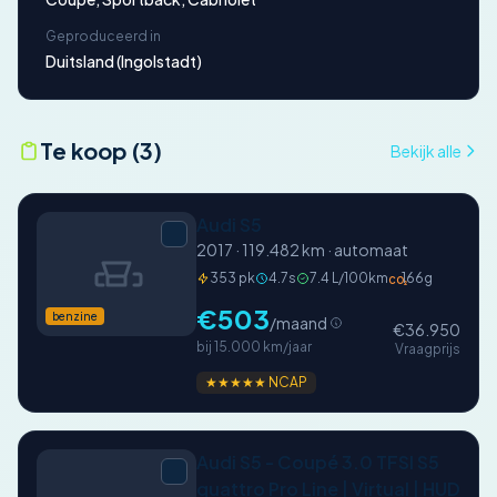
Geproduceerd in
Duitsland (Ingolstadt)
Te koop (3)
Bekijk alle
Audi S5
2017 · 119.482 km · automaat
353 pk
4.7s
7.4 L/100km
166g
CO₂
€503
benzine
/maand
€36.950
bij 15.000 km/jaar
Vraagprijs
★★★★★ NCAP
Audi S5 - Coupé 3.0 TFSI S5
quattro Pro Line | Virtual | HUD