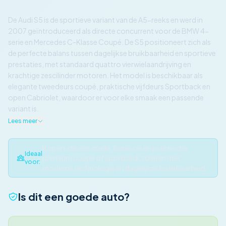
De Audi S5 is de sportieve variant van de A5-reeks en werd in
2007 geïntroduceerd als directe concurrent voor de BMW 4-
serie en Mercedes C-Klasse Coupé. De S5 positioneert zich als
de perfecte balans tussen dagelijkse bruikbaarheid en sportieve
prestaties, met standaard quattro vierwielaandrijving en
krachtige zescilinder motoren. Het model is beschikbaar als
elegante tweedeurs coupé, praktische vijfdeurs Sportback en
open Cabriolet, waardoor er voor elke smaak een passende
variant is.
Lees meer
Kopers die een snelle, luxueuze en praktische
Ideaal
premium coupé of sportback zoeken met
voor:
moderne technologie en dagelijkse bruikbaarheid
Is dit een goede auto?