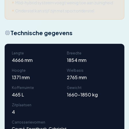
Mild-hybrid systeem voegt weinig toe aan zuinigheid
Onderstel kan stijf zijn met sportonderstel
Technische gegevens
Lengte
Breedte
4666 mm
1854 mm
Hoogte
Wielbasis
1371 mm
2765 mm
Kofferruimte
Gewicht
465 L
1660-1850 kg
Zitplaatsen
4
Carrosserievormen
Coupé, Sportback, Cabriolet