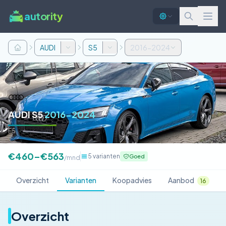
autority
AUDI
S5
2016-2024
AUDI S5
2016-2024
F5
€460–€563
5 varianten
Goed
/mnd
Overzicht
Varianten
Koopadvies
Aanbod
16
Overzicht