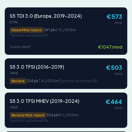
S5 TDI 3.0 (Europa, 2019-2024)
€573
DTMA
/mnd
347 pk
6.4 L/100km
Diesel Mild-Hybrid
Tiptronic automaat 8v
€1047/mnd
Lease vanaf
S5 3.0 TFSI (2016-2019)
€503
CWGD
/mnd
354 pk
7.4 L/100km
Tiptronic automaat 8v
Benzine
S5 3.0 TFSI MHEV (2019-2024)
€464
CWGD
/mnd
354 pk
8.1 L/100km
Benzine Mild-Hybrid
Tiptronic automaat 8v