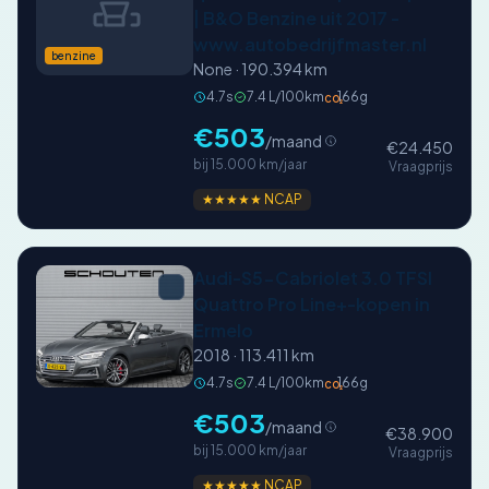
| B&O Benzine uit 2017 -
www.autobedrijfmaster.nl
benzine
None · 190.394 km
4.7s
7.4 L/100km
166g
CO₂
€503
/maand
€24.450
bij 15.000 km/jaar
Vraagprijs
★★★★★ NCAP
Audi-S5-Cabriolet 3.0 TFSI
Quattro Pro Line+-kopen in
Ermelo
2018 · 113.411 km
4.7s
7.4 L/100km
166g
CO₂
€503
/maand
€38.900
bij 15.000 km/jaar
Vraagprijs
★★★★★ NCAP