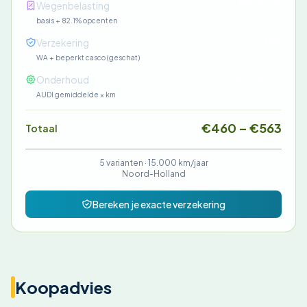
€91-€235
Wegenbelasting
basis + 82.1% opcenten
€85
Verzekering
WA + beperkt casco (geschat)
€77-€104
Onderhoud
AUDI gemiddelde × km
€460 – €563
Totaal
5 varianten ·
15.000 km/jaar
Noord-Holland
Bereken je exacte verzekering
Koopadvies