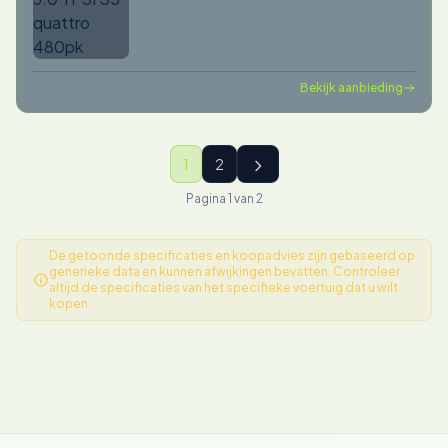
Bekijk aanbieding
1
2
Pagina 1 van 2
De getoonde specificaties en koopadvies zijn gebaseerd op
generieke data en kunnen afwijkingen bevatten. Controleer
altijd de specificaties van het specifieke voertuig dat u wilt
kopen.