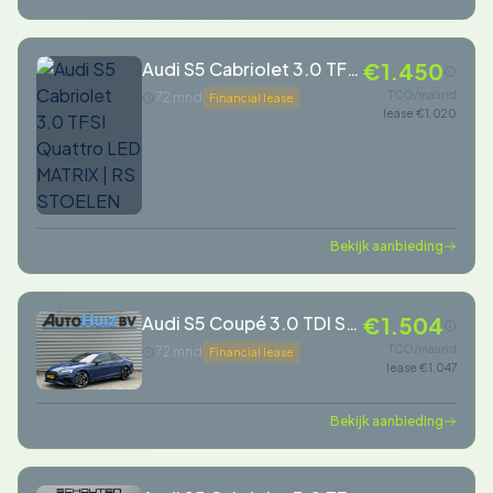
Audi S5 Cabriolet 3.0 TFSI
€1.450
Quattro LED MATRIX | RS
TCO/maand
72 mnd
Financial lease
lease €1.020
STOELEN
Bekijk aanbieding
Audi S5 Coupé 3.0 TDI S5
€1.504
342PK quattro Trekhaak
TCO/maand
72 mnd
Financial lease
lease €1.047
20 Inch ACC Matrix LED
Bang & Olufsen Sound
Bekijk aanbieding
Standkac