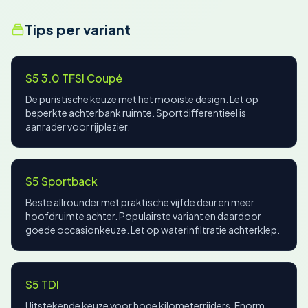
Tips per variant
S5 3.0 TFSI Coupé
De puristische keuze met het mooiste design. Let op
beperkte achterbank ruimte. Sportdifferentieel is
aanrader voor rijplezier.
S5 Sportback
Beste allrounder met praktische vijfde deur en meer
hoofdruimte achter. Populairste variant en daardoor
goede occasionkeuze. Let op waterinfiltratie achterklep.
S5 TDI
Uitstekende keuze voor hoge kilometerrijders. Enorm