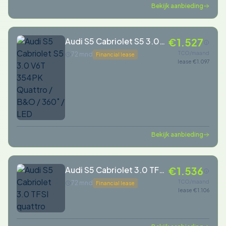
Bekijk aanbieding
Audi S5 Cabriolet S5 3.0
€1.527
V6T 354PK Quattro / B&O
TCO/maand
72 mnd
Financial lease
lease €1.097
/ 360˚ / LED
Bekijk aanbieding
Audi S5 Cabriolet 3.0 TFSI
€1.536
quattro
TCO/maand
72 mnd
Financial lease
lease €1.106