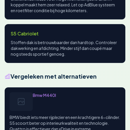
koppel maakt hem zeer relaxed. Let op AdBlue systeem
en roetfilter conditie bij hoge kilometers.
S5 Cabriolet
Stoffen dak is betrouwbaarder dan hardtop. Controleer
dakwerking en afdichting. Minder stijf dan coupé maar
nog steeds sportief genoeg.
Vergeleken met alternatieven
Bmw M440I
BMW biedt iets meer rijplezier en een krachtigere 6-cilinder.
S5 scoort beter op interieurkwaliteit en technologie.
Quattro is effectiever dan xDrive in extreme