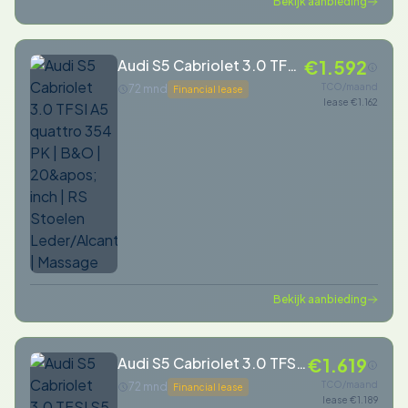
Bekijk aanbieding
Audi S5 Cabriolet 3.0 TFSI
€1.592
A5 quattro 354 PK | B&O |
TCO/maand
72 mnd
Financial lease
lease €1.162
20&apos; inch | RS
Stoelen Leder/Alcantara |
Massage
Bekijk aanbieding
Audi S5 Cabriolet 3.0 TFSI
€1.619
S5 quattro 480pk
TCO/maand
72 mnd
Financial lease
lease €1.189