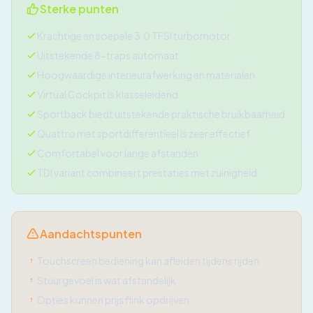
Sterke punten
Krachtige en soepele 3.0 TFSI turbomotor
Uitstekende 8-traps automaat
Hoogwaardige interieurafwerking en materialen
Virtual Cockpit is klasseleidend
Sportback biedt uitstekende praktische bruikbaarheid
Quattro met sportdifferentieel is zeer effectief
Comfortabel voor lange afstanden
TDI variant combineert prestaties met zuinigheid
Aandachtspunten
Touchscreen bediening kan afleiden tijdens rijden
Stuurgevoel is wat afstandelijk
Opties kunnen prijs flink opdrijven