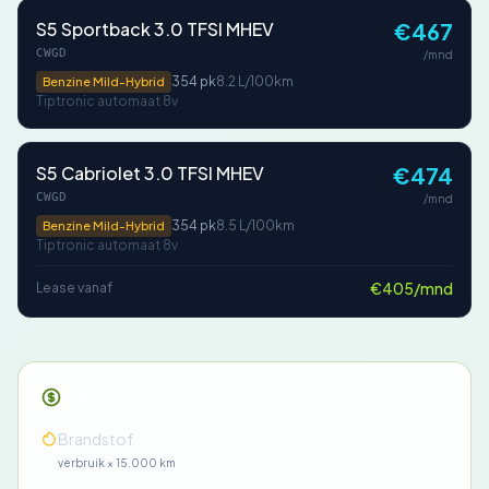
S5 Sportback 3.0 TFSI MHEV
€467
CWGD
/mnd
354 pk
8.2 L/100km
Benzine Mild-Hybrid
Tiptronic automaat 8v
S5 Cabriolet 3.0 TFSI MHEV
€474
CWGD
/mnd
354 pk
8.5 L/100km
Benzine Mild-Hybrid
Tiptronic automaat 8v
€405/mnd
Lease vanaf
Maandelijkse kosten
€140-€218
Brandstof
verbruik × 15.000 km