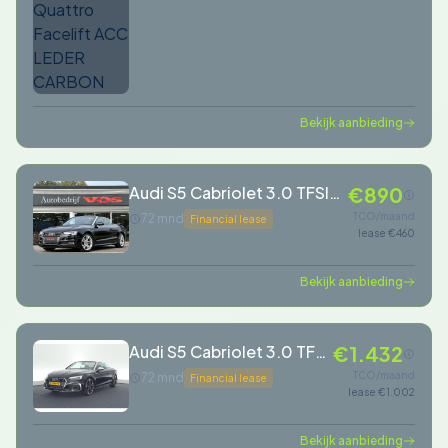
Bekijk aanbieding
Audi S5 Cabriolet 3.0 TFSI
€890
S5 quattro
TCO/maand
72 mnd
Financial lease
lease €460
Bekijk aanbieding
Audi S5 Cabriolet 3.0 TFSI
€1.432
354pk quattro
TCO/maand
72 mnd
Financial lease
lease €1.002
Bekijk aanbieding