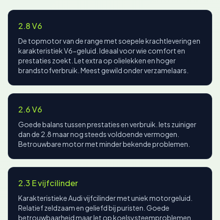
2.8 V6
De topmotor van de range met soepele krachtlevering en
karakteristiek V6-geluid. Ideaal voor wie comfort en
prestaties zoekt. Let extra op olielekken en hoger
brandstofverbruik. Meest gewild onder verzamelaars.
2.6 V6
Goede balans tussen prestaties en verbruik. Iets zuiniger
dan de 2.8 maar nog steeds voldoende vermogen.
Betrouwbare motor met minder bekende problemen.
2.3 E vijfcilinder
Karakteristieke Audi vijfcilinder met uniek motorgeluid.
Relatief zeldzaam en geliefd bij puristen. Goede
betrouwbaarheid maar let op koelsysteemproblemen.