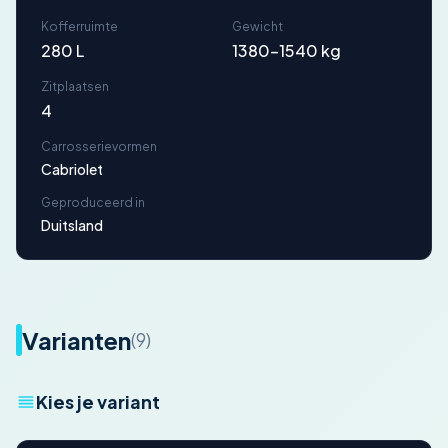
Kofferruimte
Gewicht
280 L
1380-1540 kg
Zitplaatsen
4
Carrosserievormen
Cabriolet
Geproduceerd in
Duitsland
Varianten
(9)
Kies je variant