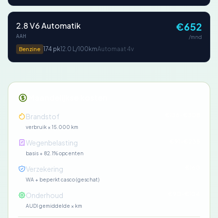
2.8 V6 Automatik
€652
AAH
/mnd
174 pk
12.0 L/100km
Automaat 4v
Benzine
Maandelijkse kosten
€136-€308
Brandstof
verbruik × 15.000 km
€91-€235
Wegenbelasting
basis + 82.1% opcenten
€160
Verzekering
WA + beperkt casco (geschat)
€90-€104
Onderhoud
AUDI gemiddelde × km