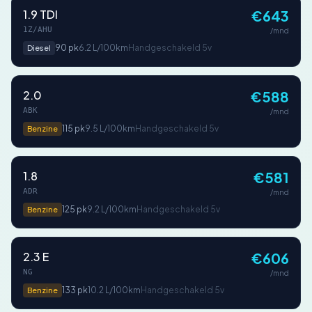
1.9 TDI
€643
1Z/AHU
/mnd
90 pk
6.2 L/100km
Handgeschakeld 5v
Diesel
2.0
€588
ABK
/mnd
115 pk
9.5 L/100km
Handgeschakeld 5v
Benzine
1.8
€581
ADR
/mnd
125 pk
9.2 L/100km
Handgeschakeld 5v
Benzine
2.3 E
€606
NG
/mnd
133 pk
10.2 L/100km
Handgeschakeld 5v
Benzine