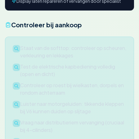
Display laten repareren of vervangen door specialist
Controleer bij aankoop
Staat van de softtop: controleer op scheuren,
verkleuring en lekkages
Test de elektrische kapbediening volledig
(open en dicht)
Controleer op roest bij wielkasten, dorpels en
rondom achterraam
Luister naar motorgeluiden: tikkende kleppen
bij V6 kunnen duiden op slijtage
Vraag naar distributieriem vervanging (cruciaal
bij 4-cilinders)