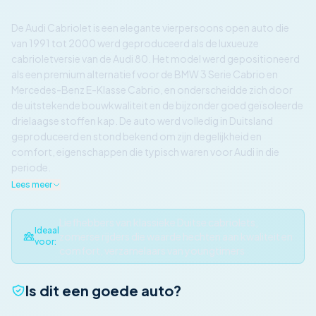
De Audi Cabriolet is een elegante vierpersoons open auto die
van 1991 tot 2000 werd geproduceerd als de luxueuze
cabrioletversie van de Audi 80. Het model werd gepositioneerd
als een premium alternatief voor de BMW 3 Serie Cabrio en
Mercedes-Benz E-Klasse Cabrio, en onderscheidde zich door
de uitstekende bouwkwaliteit en de bijzonder goed geïsoleerde
drielaagse stoffen kap. De auto werd volledig in Duitsland
geproduceerd en stond bekend om zijn degelijkheid en
comfort, eigenschappen die typisch waren voor Audi in die
periode.
Lees meer
Liefhebbers van klassieke Duitse cabriolets,
Ideaal
zomerse rijders die waarde hechten aan kwaliteit en
voor:
comfort, verzamelaars van youngtimers
Is dit een goede auto?