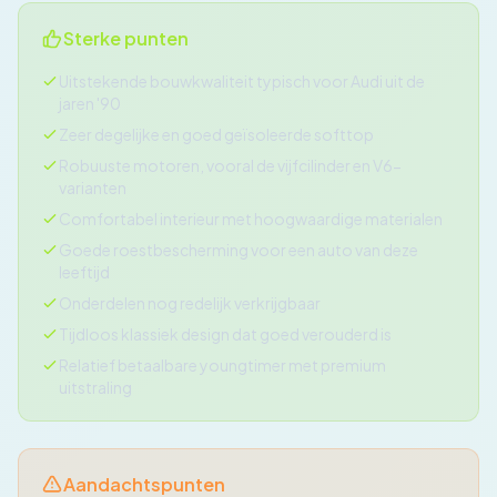
Sterke punten
Uitstekende bouwkwaliteit typisch voor Audi uit de
jaren '90
Zeer degelijke en goed geïsoleerde softtop
Robuuste motoren, vooral de vijfcilinder en V6-
varianten
Comfortabel interieur met hoogwaardige materialen
Goede roestbescherming voor een auto van deze
leeftijd
Onderdelen nog redelijk verkrijgbaar
Tijdloos klassiek design dat goed verouderd is
Relatief betaalbare youngtimer met premium
uitstraling
Aandachtspunten