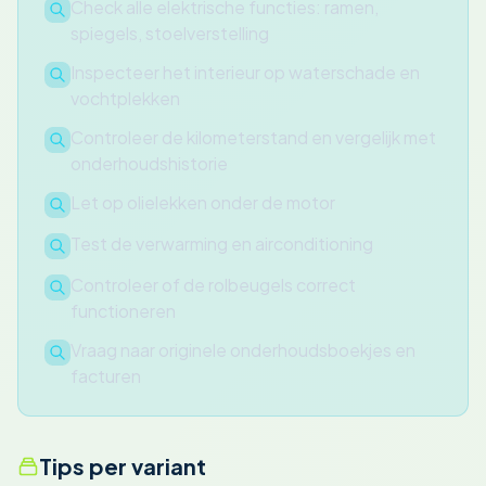
Check alle elektrische functies: ramen,
spiegels, stoelverstelling
Inspecteer het interieur op waterschade en
vochtplekken
Controleer de kilometerstand en vergelijk met
onderhoudshistorie
Let op olielekken onder de motor
Test de verwarming en airconditioning
Controleer of de rolbeugels correct
functioneren
Vraag naar originele onderhoudsboekjes en
facturen
Tips per variant