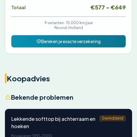
€577 – €649
Totaal
9 varianten ·
15.000 km/jaar
Noord-Holland
Bereken je exacte verzekering
Koopadvies
Bekende problemen
Lekkende softtop bij achterraam en
Gemiddeld
hoeken
Bouwjaren: 1991-2000