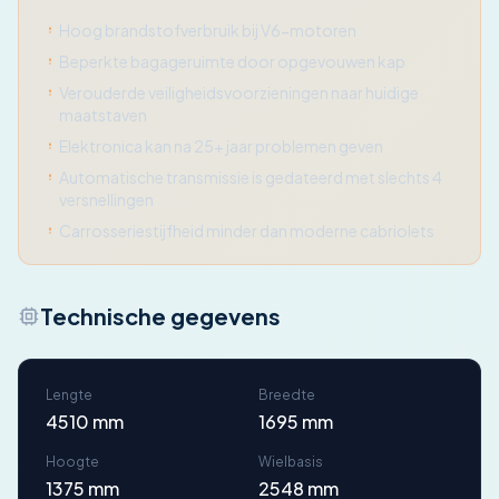
Hoog brandstofverbruik bij V6-motoren
Beperkte bagageruimte door opgevouwen kap
Verouderde veiligheidsvoorzieningen naar huidige
maatstaven
Elektronica kan na 25+ jaar problemen geven
Automatische transmissie is gedateerd met slechts 4
versnellingen
Carrosseriestijfheid minder dan moderne cabriolets
Technische gegevens
Lengte
Breedte
4510 mm
1695 mm
Hoogte
Wielbasis
1375 mm
2548 mm