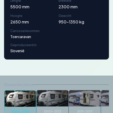
Lengte
Breedte
5500 mm
2300 mm
Hoogte
Gewicht
2650 mm
950-1350 kg
Carrosserievormen
Toercaravan
Geproduceerd in
Slovenië
Generaties Adora
2003-2012
2011-2017
20
2002-2010