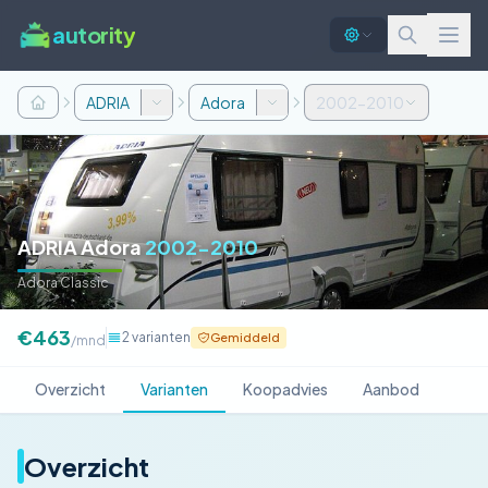
autority
ADRIA
Adora
2002-2010
ADRIA Adora
2002-2010
Adora Classic
€463
2 varianten
Gemiddeld
/mnd
Overzicht
Varianten
Koopadvies
Aanbod
Overzicht