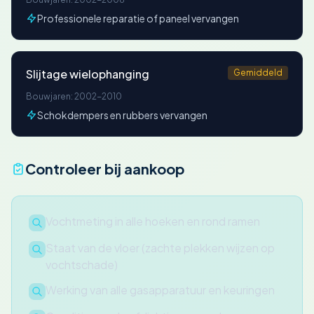
Professionele reparatie of paneel vervangen
Slijtage wielophanging
Gemiddeld
Bouwjaren: 2002-2010
Schokdempers en rubbers vervangen
Controleer bij aankoop
Vochtmeting in alle hoeken en rond ramen
Staat van de vloer (zachte plekken wijzen op
vochtschade)
Werking van alle gasapparatuur en keuringen