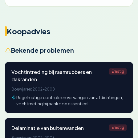
Koopadvies
Bekende problemen
Vochtintreding bij raamrubbers en
Ernstig
dakranden
Bouwjaren: 2002-2008
Regelmatige controle en vervangen van afdichtingen,
vochtmeting bij aankoop essentieel
Delaminatie van buitenwanden
Ernstig
Bouwjaren: 2002-2006