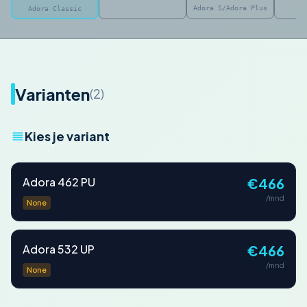
Adora S/Adora Plus
Adora Classic
Varianten
(2)
Kies je variant
Adora 462 PU
€466
/mnd
None
Adora 532 UP
€466
/mnd
None