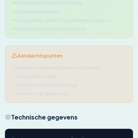
Goede prijs-kwaliteitverhouding
Praktische indelingen
Licht gewicht, geschikt voor kleinere trekauto's
Degelijke Sloveense bouwkwaliteit
Aandachtspunten
Houten frame gevoelig voor vochtschade
Verouderde isolatie
Beperkte standaarduitrusting
Interieur oogt gedateerd
Technische gegevens