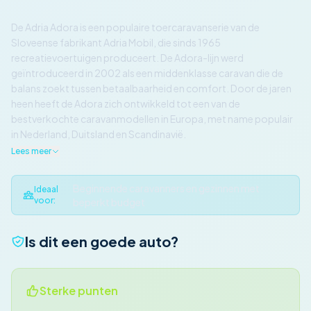
De Adria Adora is een populaire toercaravanserie van de
Sloveense fabrikant Adria Mobil, die sinds 1965
recreatievoertuigen produceert. De Adora-lijn werd
geïntroduceerd in 2002 als een middenklasse caravan die de
balans zoekt tussen betaalbaarheid en comfort. Door de jaren
heen heeft de Adora zich ontwikkeld tot een van de
bestverkochte caravanmodellen in Europa, met name populair
in Nederland, Duitsland en Scandinavië.
Lees meer
Beginnende caravanners en gezinnen met
Ideaal
voor:
beperkt budget
Is dit een goede auto?
Sterke punten