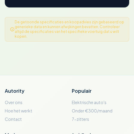
De getoonde specificaties en koopadvies zijn gebaseerd op
generieke data en kunnen afwijkingen bevatten. Controleer
altijd de specificaties van het specifieke voertuig dat u wilt
kopen.
Autority
Populair
Over ons
Elektrische auto's
Hoe het werkt
Onder €300/maand
Contact
7-zitters