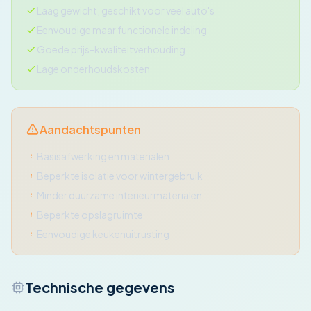
Laag gewicht, geschikt voor veel auto's
Eenvoudige maar functionele indeling
Goede prijs-kwaliteitverhouding
Lage onderhoudskosten
Aandachtspunten
Basisafwerking en materialen
Beperkte isolatie voor wintergebruik
Minder duurzame interieurmaterialen
Beperkte opslagruimte
Eenvoudige keukenuitrusting
Technische gegevens