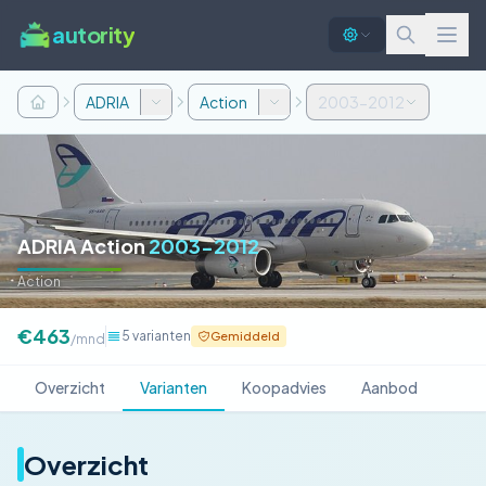
autority
ADRIA
Action
2003-2012
ADRIA Action
2003-2012
Action
€463
5 varianten
Gemiddeld
/mnd
Overzicht
Varianten
Koopadvies
Aanbod
Overzicht