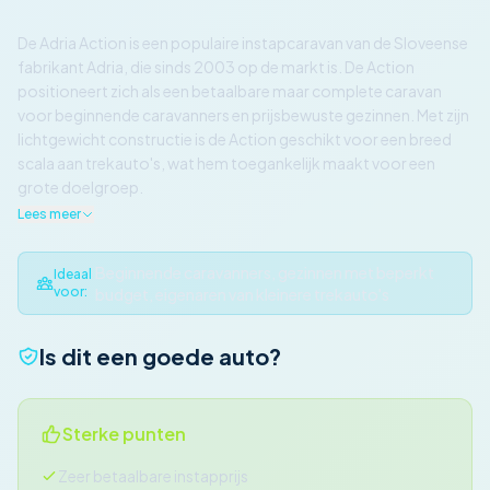
De Adria Action is een populaire instapcaravan van de Sloveense
fabrikant Adria, die sinds 2003 op de markt is. De Action
positioneert zich als een betaalbare maar complete caravan
voor beginnende caravanners en prijsbewuste gezinnen. Met zijn
lichtgewicht constructie is de Action geschikt voor een breed
scala aan trekauto's, wat hem toegankelijk maakt voor een
grote doelgroep.
Lees meer
Beginnende caravanners, gezinnen met beperkt
Ideaal
voor:
budget, eigenaren van kleinere trekauto's
Is dit een goede auto?
Sterke punten
Zeer betaalbare instapprijs