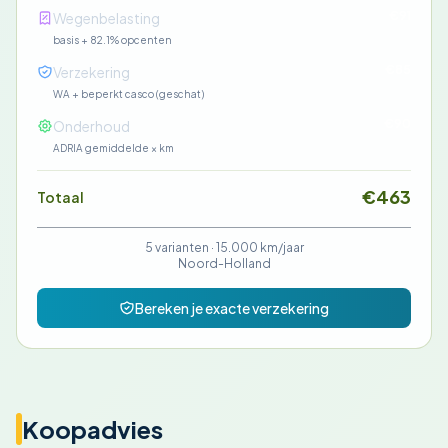
€91
Wegenbelasting
basis + 82.1% opcenten
€85
Verzekering
WA + beperkt casco (geschat)
€90
Onderhoud
ADRIA gemiddelde × km
€463
Totaal
5 varianten ·
15.000 km/jaar
Noord-Holland
Bereken je exacte verzekering
Koopadvies