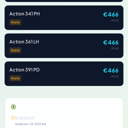
Action 341 PH
€466
/mnd
None
Action 361 LH
€466
/mnd
None
Action 391 PD
€466
/mnd
None
Maandelijkse kosten
€196
Brandstof
verbruik × 15.000 km