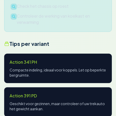
Check het chassis op roest
Controleer de werking van koelkast en
verwarming
Tips per variant
Action 341 PH
Compacte indeling, ideaal voor koppels. Let op beperkte
bergruimte.
Action 391 PD
Geschikt voor gezinnen, maar controleer of uw trekauto
het gewicht aankan.