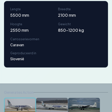
Lengte
Breedte
5500 mm
2100 mm
Hoogte
Gewicht
2550 mm
850-1200 kg
Carrosserievormen
Caravan
Geproduceerd in
Slovenië
Generaties Action