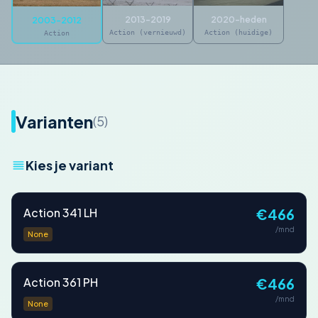
2013-2019
2020-heden
2003-2012
Action (vernieuwd)
Action (huidige)
Action
Varianten
(5)
Kies je variant
Action 341 LH
€466
/mnd
None
Action 361 PH
€466
/mnd
None