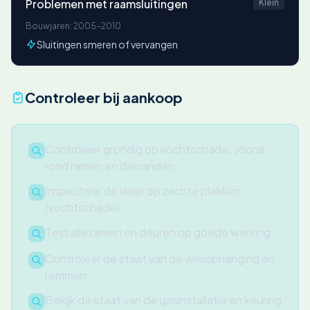
Problemen met raamsluitingen
Klein
Bouwjaren: 2005-2010
Sluitingen smeren of vervangen
Controleer bij aankoop
Controleer grondig op vochtschade, vooral
rond ramen en dakranden
Inspecteer de vloer op zachte plekken
(vochtschade)
Test alle ramen en deuren op goede werking
Controleer de staat van de wielophanging en
remmen
Bekijk de staat van de gasinstallatie en keuring